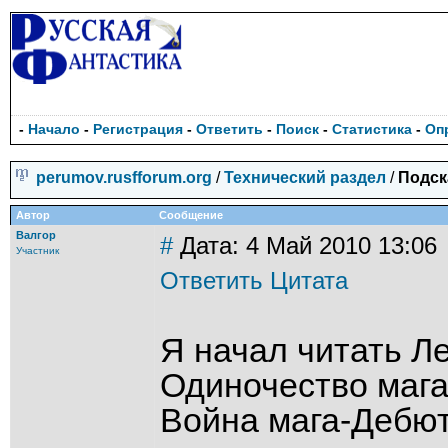
-
Начало
-
Регистрация
-
Ответить
-
Поиск
-
Статистика
-
Оп
perumov.rusfforum.org
/
Технический раздел
/
Подск
Автор
Сообщение
Валгор
#
Дата: 4 Май 2010 13:06
Участник
Ответить
Цитата
Я начал читать Л
Одиночество мага
Война мага-Дебют,