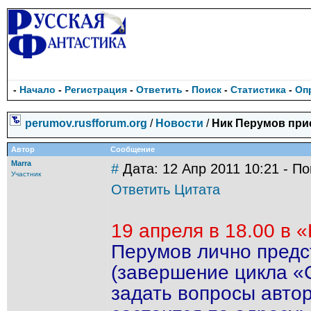
-
Начало
-
Регистрация
-
Ответить
-
Поиск
-
Статистика
-
Оп
perumov.rusfforum.org
/
Новости
/
Ник Перумов прие
Автор
Сообщение
Marra
#
Дата: 12 Апр 2011 10:21 - П
Участник
Ответить
Цитата
19 апреля в 18.00 в
Перумов лично предс
(завершение цикла «
задать вопросы автор