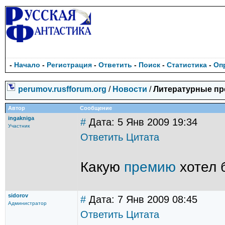
-
Начало
-
Регистрация
-
Ответить
-
Поиск
-
Статистика
-
Оп
perumov.rusfforum.org
/
Новости
/
Литературные п
Автор
Сообщение
ingakniga
#
Дата: 5 Янв 2009 19:34
Участник
Ответить
Цитата
Какую
премию
хотел 
sidorov
#
Дата: 7 Янв 2009 08:45
Администратор
Ответить
Цитата